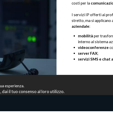
costi per la
comunicazio
I servizi IP offerti ai pr
stretto, ma si applicano 
aziendale
:
mobilità
per trasfor
interno al sistema az
videoconferenze
co
server FAX
;
servizi SMS e chat 
tua esperienza.
 dai il tuo consenso al loro utilizzo.