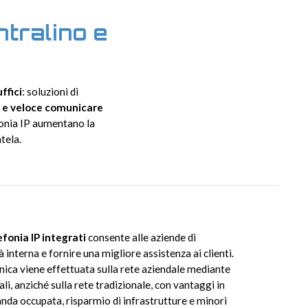
tralino e
ffici
: soluzioni di
e e veloce comunicare
lefonia IP aumentano la
tela.
lefonia IP integrati
consente alle aziende di
 interna e fornire una migliore assistenza ai clienti.
ica viene effettuata sulla rete aziendale mediante
li, anziché sulla rete tradizionale, con vantaggi in
anda occupata, risparmio di infrastrutture e minori