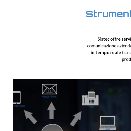
Strument
Sistec offre
serv
comunicazione aziendal
in tempo reale
tra s
prod