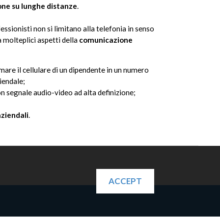
ne su lunghe distanze
.
ofessionisti non si limitano alla telefonia in senso
a molteplici aspetti della
comunicazione
mare il cellulare di un dipendente in un numero
iendale;
n segnale audio-video ad alta definizione;
aziendali
.
ACCEPT