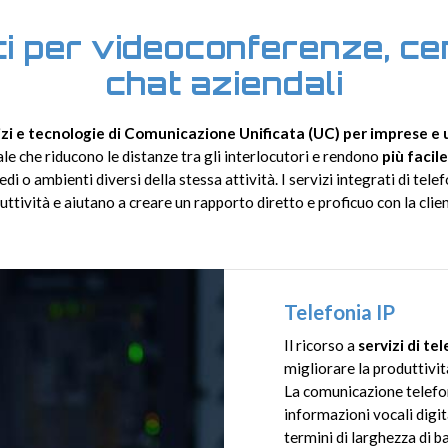
i per videoconferenze, cen
chat aziendali
izi e tecnologie di Comunicazione Unificata (UC) per imprese e u
e che riducono le distanze tra gli interlocutori e rendono
più facil
edi o ambienti diversi della stessa attività. I servizi integrati di te
uttività e aiutano a creare un rapporto diretto e proficuo con la clien
Telefonia IP
Il ricorso a
servizi di te
migliorare la produttività
La comunicazione telefon
informazioni vocali digita
termini di larghezza di b