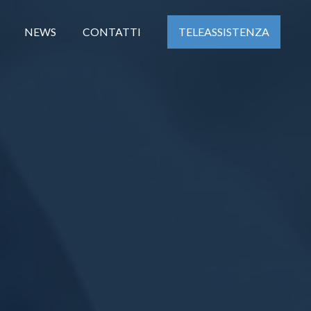
TELEASSISTENZA
NEWS
CONTATTI
N TECHNOLOGY
À
MMUNICATION