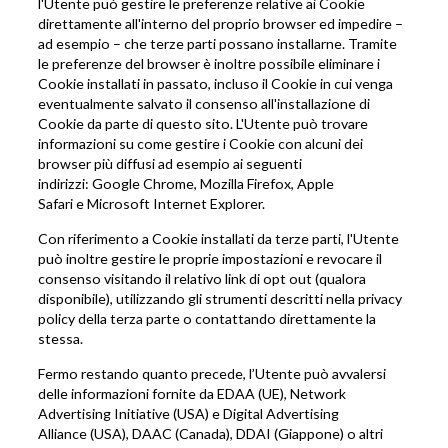
l'Utente può gestire le preferenze relative ai Cookie
direttamente all'interno del proprio browser ed impedire –
ad esempio – che terze parti possano installarne. Tramite
le preferenze del browser è inoltre possibile eliminare i
Cookie installati in passato, incluso il Cookie in cui venga
eventualmente salvato il consenso all'installazione di
Cookie da parte di questo sito. L'Utente può trovare
informazioni su come gestire i Cookie con alcuni dei
browser più diffusi ad esempio ai seguenti
indirizzi:
Google Chrome
,
Mozilla Firefox
,
Apple
Safari
e
Microsoft Internet Explorer
.
Con riferimento a Cookie installati da terze parti, l'Utente
può inoltre gestire le proprie impostazioni e revocare il
consenso visitando il relativo link di opt out (qualora
disponibile), utilizzando gli strumenti descritti nella privacy
policy della terza parte o contattando direttamente la
stessa.
Fermo restando quanto precede, l’Utente può avvalersi
delle informazioni fornite da
EDAA
(UE),
Network
Advertising Initiative
(USA) e
Digital Advertising
Alliance
(USA),
DAAC
(Canada),
DDAI
(Giappone) o altri