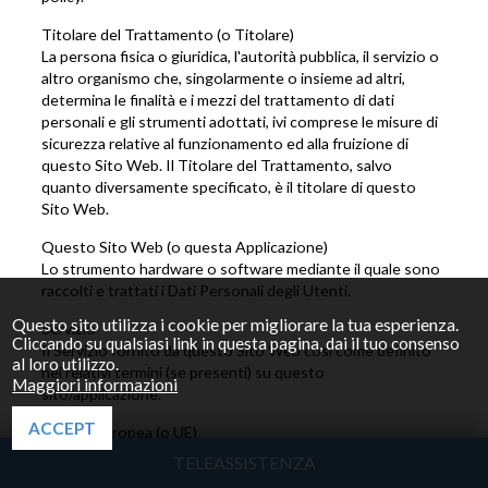
Titolare del Trattamento (o Titolare)
La persona fisica o giuridica, l'autorità pubblica, il servizio o
altro organismo che, singolarmente o insieme ad altri,
determina le finalità e i mezzi del trattamento di dati
personali e gli strumenti adottati, ivi comprese le misure di
sicurezza relative al funzionamento ed alla fruizione di
questo Sito Web. Il Titolare del Trattamento, salvo
quanto diversamente specificato, è il titolare di questo
Sito Web.
Questo Sito Web (o questa Applicazione)
Lo strumento hardware o software mediante il quale sono
raccolti e trattati i Dati Personali degli Utenti.
Questo sito utilizza i cookie per migliorare la tua esperienza.
Servizio
Cliccando su qualsiasi link in questa pagina, dai il tuo consenso
Il Servizio fornito da questo Sito Web così come definito
al loro utilizzo.
nei relativi termini (se presenti) su questo
Maggiori informazioni
sito/applicazione.
ACCEPT
Unione Europea (o UE)
Salvo ove diversamente specificato, ogni riferimento
TELEASSISTENZA
all’Unione Europea contenuto in questo documento si